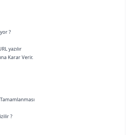
yor ?
L yazılır
na Karar Verir.
in Tamamlanması
ilir ?