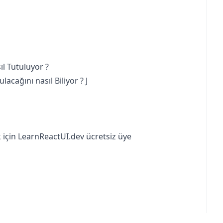
ıl Tutuluyor ?
cağını nasıl Biliyor ? J
 için
LearnReactUI.dev
ücretsiz üye