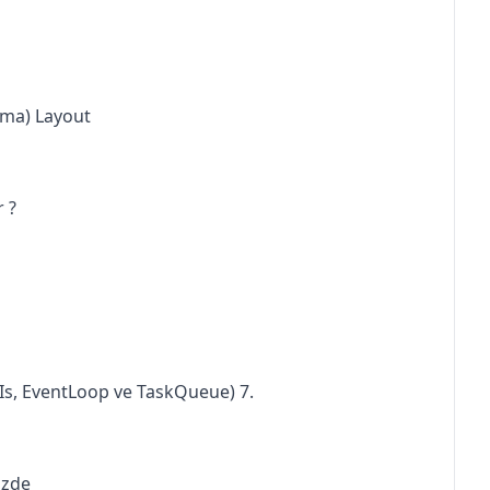
rma) Layout
r ?
PIs, EventLoop ve TaskQueue) 7.
izde