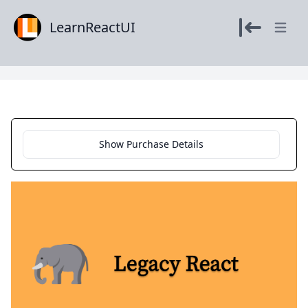
LearnReactUI
Open m
Show Purchase Details