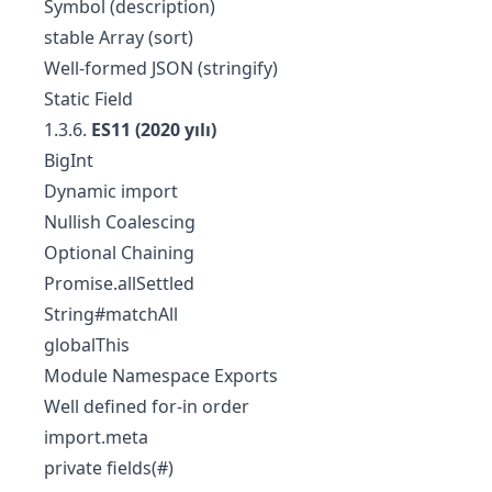
Symbol (description)
stable Array (sort)
Well-formed JSON (stringify)
Static Field
1.3.6.
ES11 (2020 yılı)
BigInt
Dynamic import
Nullish Coalescing
Optional Chaining
Promise.allSettled
String#matchAll
globalThis
Module Namespace Exports
Well defined for-in order
import.meta
private fields(#)