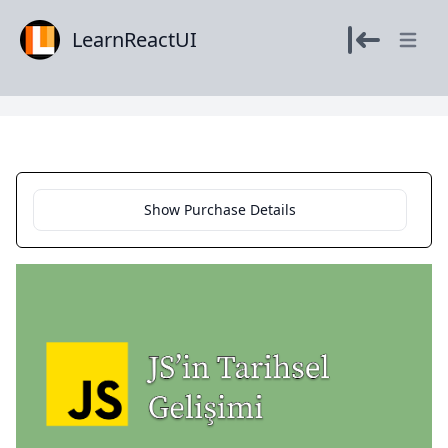
LearnReactUI
Open m
Show Purchase Details